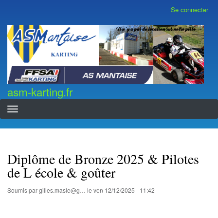
Aller
Se connecter
Menu
au
du
contenu
compte
asm-karting.fr
de
principal
l'utilisateur
asm-karting.fr
Diplôme de Bronze 2025 & Pilotes
de L école & goûter
Soumis par
gilles.masle@g…
le
ven 12/12/2025 - 11:42