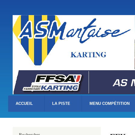
Menu
du
compte
asm-karting.fr
de
l'utilisateur
ACCUEIL
LA PISTE
MENU COMPÉTITION
Rechercher