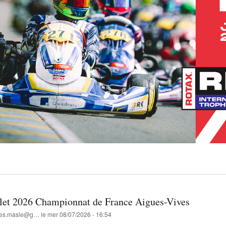
llet 2026 Championnat de France Aigues-Vives
lles.masle@g…
le
mer 08/07/2026 - 16:54