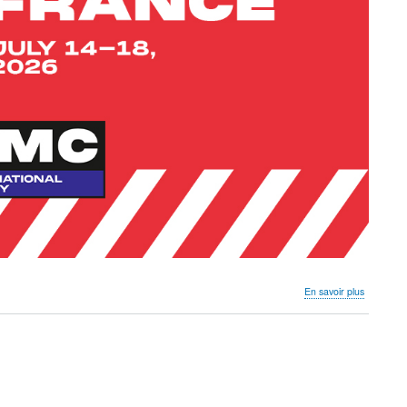
sur
En savoir plus
14-
18
Juillet
2026
RMCIT
LE
MANS