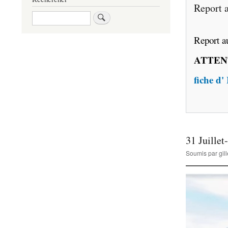
Report a
Rechercher
Report au
ATTEN
fiche d'
31 Juille
Soumis par
gi