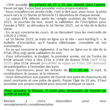
- L’EFK accueille
les enfants de 07 à 10 ans, atteint dans l’année
.
Passé cet âge, il vous faut posséder votre propre matériel.
- Nous travaillons en année civile, c’est-à-dire que, pour nous, la piste
ouvre vers le 15 février et ferme le 15 décembre de chaque année.
- La saison EFK débute après les congés scolaires de février. Pour
2025, la journée de test, avant la validation de l’inscription pour
l'année à l'EFK, se déroulera le 26 février 2025, sur le site de la Butte
Verte.
- En ce qui concerne les cours, ils se déroulent tous les mercredis de
13h30 à 17h00.
- Le 10 février 2025, je mets en ligne sur le site « asm-karting.fr », le
bulletin d’inscription qu’il faudra télécharger, compléter et me
transmettre.
- En ce qui concerne le règlement, il se fera en ligne sur le site de la
FFSA, (ffsa.org) après validation du test.
- Pour information, le budget, la première année, est de l'ordre de
650€ annuel, c'est à dire 231€ à 256€ de licence FFSA
(tarif FFSA
2025)
plus 315€ annuel
(
possibilité de régler en 9 fois 35€ mensuel)
de participation à l'entretien des karts
- Nous fournissons, pour les enfants de
07 à 10 ans
, le kart, la
combinaison, le casque, et la minerve.
- Nous demandons aux parents de fournir une paire de chaussures de
sport montante et une paire de gants. Passer l’âge de 10 ans, il faut
posséder son propre matériel pour pouvoir pratiquer ce sport.
-Pour prendre la licence, il n’est plus nécessaire de fournir un
certificat médical
Restant à votre disposition pour tous
renseignements complémentaires