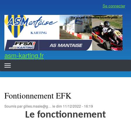
Aller
Se connecter
Menu
au
du
contenu
compte
asm-karting.fr
de
principal
l'utilisateur
asm-karting.fr
Fontionnement EFK
Soumis par
gilles.masle@g…
le
dim 11/12/2022 - 16:19
Le fonctionnement