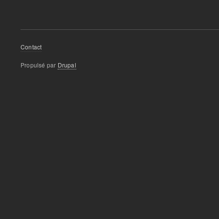
Footer
Contact
menu
Propulsé par
Drupal