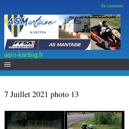
Aller
Se connecter
Menu
au
du
contenu
compte
asm-karting.fr
de
principal
l'utilisateur
asm-karting.fr
7 Juillet 2021 photo 13