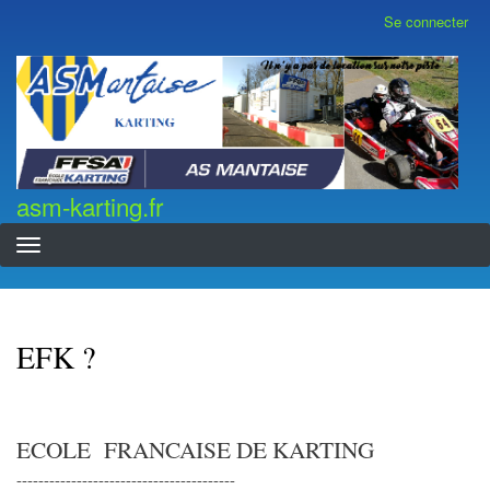
Aller
Se connecter
Menu
au
du
contenu
compte
asm-karting.fr
de
principal
l'utilisateur
asm-karting.fr
EFK ?
ECOLE FRANCAISE DE KARTING
----------------------------------------