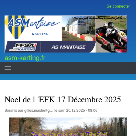
Aller
Se connecter
Menu
au
du
contenu
compte
asm-karting.fr
de
principal
l'utilisateur
asm-karting.fr
Noel de l 'EFK 17 Décembre 2025
Soumis par
gilles.masle@g…
le
sam 20/12/2025 - 08:06