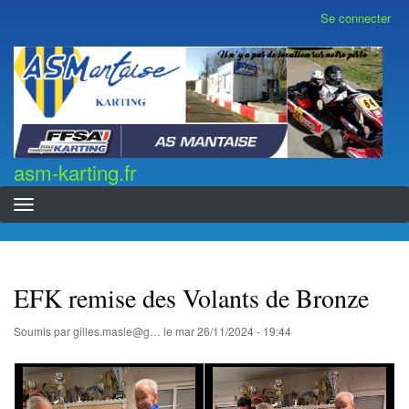
Aller
Se connecter
Menu
au
du
contenu
compte
asm-karting.fr
de
principal
l'utilisateur
asm-karting.fr
EFK remise des Volants de Bronze
Soumis par
gilles.masle@g…
le
mar 26/11/2024 - 19:44