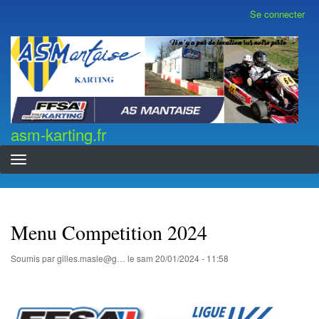
Aller
Se connecter
Menu
au
du
contenu
compte
asm-karting.fr
de
principal
l'utilisateur
asm-karting.fr
Menu Competition 2024
Soumis par
gilles.masle@g…
le
sam 20/01/2024 - 11:58