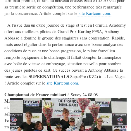
Sodi
terminait premier, offrant au nouveau châssis
ST32 2009 et pour
sa première sortie en compétition, une performance très remarquée
par la concurrence. Article complet sur le
site Kartcom.com.
A l'issue dun un d'une journée de stage et test en Formula Academy
offert aux meilleurs pilotes de Grand Prix Karting FFSA, Anthony
Abbasse a dominé le groupe des stagiaires sans contestation. Rapide,
mais aussi régulier dans la performance avec une bonne analyse des
conditions de piste et une bonne progression, le pilote francilien
remporte logiquement le challenge. Il fallait dompter la monoplace
avec boîte de vitesse et embrayage, situation nouvelle pour nombre
des jeunes piolotes de kart. Ce succès ouvrait à Anthony Abbasse la
SUPERNATIONALS
route vers les
SuperPro (KZ2) à ... Las Vegas
! Article complet sur le
site Kartcom.com.
Championnat de France minikart
à Soucy 24-08-08
Mi
ck
aël
Fe
rn