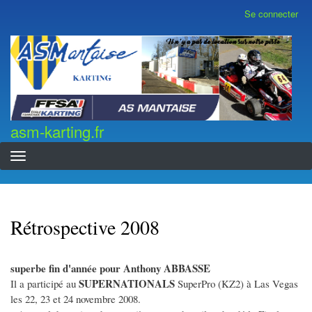
Aller
Se connecter
Menu
au
du
contenu
compte
asm-karting.fr
de
principal
l'utilisateur
asm-karting.fr
Rétrospective 2008
superbe fin d'année pour Anthony ABBASSE
SUPERNATIONALS
Il a participé au
SuperPro (KZ2) à Las Vegas
les 22, 23 et 24 novembre 2008.