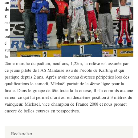
an
de
z
est
m
ont
é
sur
la
2ème marche du podium, neuf ans, 1,25m, la relève est assurée par
ce jeune pilote de l’AS Mantaise issu de l’école de Karting et qui
pratique depuis 2 ans. Après avoir connu diverses péripéties lors des
qualifications le samedi, Mickaël partait de la 4ème ligne pour la
finale. Dans le groupe de tête toute la la course, il n’a commis aucune
erreur, ce qui lui permet d’arriver en deuxième position à 3 mètres du
vainqueur. Mickaël, vice champion de France 2008 et nous promet
encore de belles courses en perspectives.
Rechercher