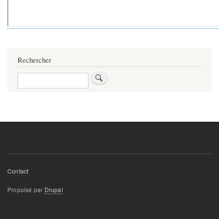
Rechercher
Rechercher
Footer
Contact
menu
Propulsé par
Drupal