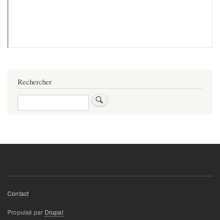
Rechercher
Rechercher
Footer
Contact
menu
Propulsé par
Drupal