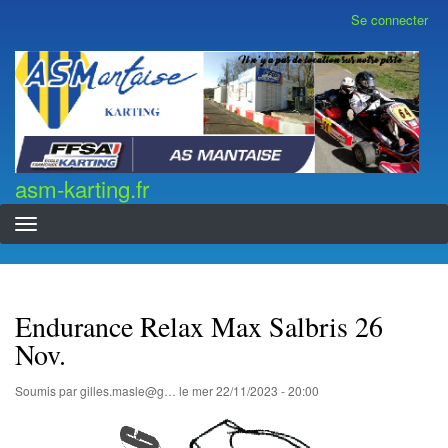
Aller
Se connecter
Menu
au
du
contenu
compte
asm-karting.fr
de
principal
l'utilisateur
asm-karting.fr
Endurance Relax Max Salbris 26
Nov.
Soumis par
gilles.masle@g…
le
mer 22/11/2023 - 20:00