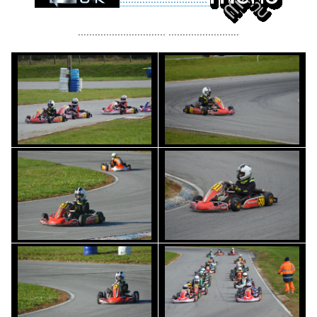
............................... .........................