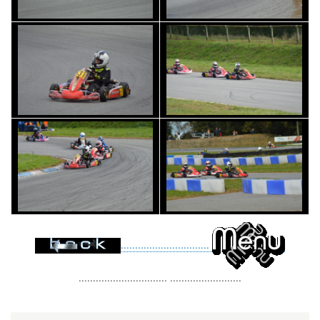
...............................
............................... .........................