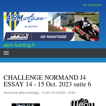
Aller
Se connecter
Menu
au
du
contenu
compte
asm-karting.fr
de
principal
l'utilisateur
asm-karting.fr
CHALLENGE NORMAND J4
ESSAY 14 - 15 Oct. 2023 suite 6
Soumis par
gilles.masle@g…
le
dim 15/10/2023 - 23:24
...............................