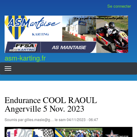
Aller
Se connecter
Menu
au
du
contenu
compte
asm-karting.fr
de
principal
l'utilisateur
asm-karting.fr
Endurance COOL RAOUL
Angerville 5 Nov. 2023
Soumis par
gilles.masle@g…
le
sam 04/11/2023 - 06:47