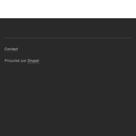
Footer
Contact
menu
Propulsé par
Drupal