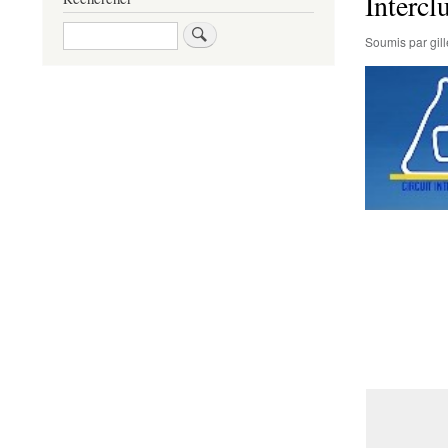
Intercl
Rechercher
Soumis par
gi