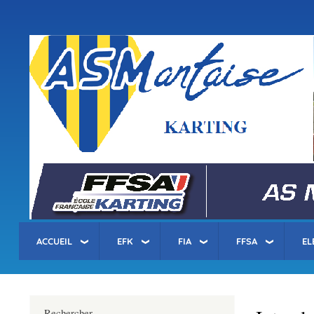
Menu
du
compte
asm-karting.fr
de
l'utilisateur
ACCUEIL
EFK
FIA
FFSA
EL
Rechercher