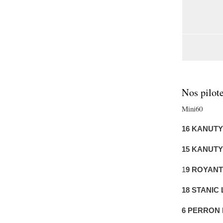
Nos pilot
Mini60
16
KANUTY 
15
KANUTY 
1
9
ROYANT
18
STANIC 
6
PERRON 