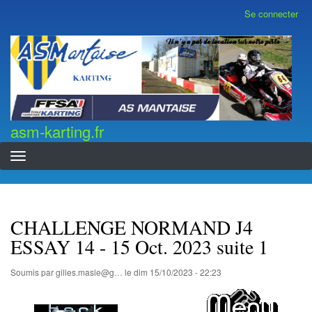
Aller
Se connecter
Menu
au
du
contenu
compte
asm-karting.fr
de
principal
l'utilisateur
asm-karting.fr
CHALLENGE NORMAND J4
ESSAY 14 - 15 Oct. 2023 suite 1
Soumis par
gilles.masle@g…
le
dim 15/10/2023 - 22:23
...............................