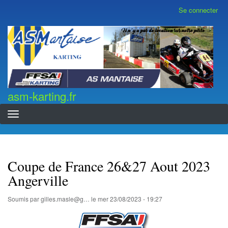
Aller
Se connecter
Menu
au
du
contenu
compte
asm-karting.fr
de
principal
l'utilisateur
asm-karting.fr
Coupe de France 26&27 Aout 2023
Angerville
Soumis par
gilles.masle@g…
le
mer 23/08/2023 - 19:27