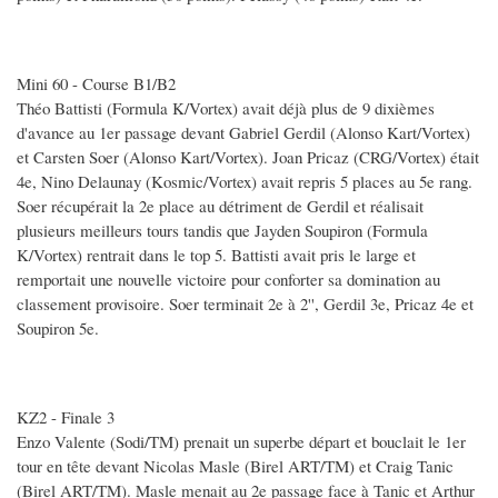
Mini 60 - Course B1/B2
Théo Battisti (Formula K/Vortex) avait déjà plus de 9 dixièmes
d'avance au 1er passage devant Gabriel Gerdil (Alonso Kart/Vortex)
et Carsten Soer (Alonso Kart/Vortex). Joan Pricaz (CRG/Vortex) était
4e, Nino Delaunay (Kosmic/Vortex) avait repris 5 places au 5e rang.
Soer récupérait la 2e place au détriment de Gerdil et réalisait
plusieurs meilleurs tours tandis que Jayden Soupiron (Formula
K/Vortex) rentrait dans le top 5. Battisti avait pris le large et
remportait une nouvelle victoire pour conforter sa domination au
classement provisoire. Soer terminait 2e à 2'', Gerdil 3e, Pricaz 4e et
Soupiron 5e.
KZ2 - Finale 3
Enzo Valente (Sodi/TM) prenait un superbe départ et bouclait le 1er
tour en tête devant Nicolas Masle (Birel ART/TM) et Craig Tanic
(Birel ART/TM). Masle menait au 2e passage face à Tanic et Arthur