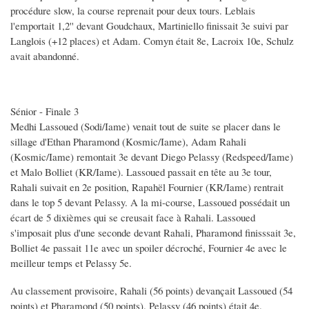
procédure slow, la course reprenait pour deux tours. Leblais
l'emportait 1,2'' devant Goudchaux, Martiniello finissait 3e suivi par
Langlois (+12 places) et Adam. Comyn était 8e, Lacroix 10e, Schulz
avait abandonné.
Sénior - Finale 3
Medhi Lassoued (Sodi/Iame) venait tout de suite se placer dans le
sillage d'Ethan Pharamond (Kosmic/Iame), Adam Rahali
(Kosmic/Iame) remontait 3e devant Diego Pelassy (Redspeed/Iame)
et Malo Bolliet (KR/Iame). Lassoued passait en tête au 3e tour,
Rahali suivait en 2e position, Rapahël Fournier (KR/Iame) rentrait
dans le top 5 devant Pelassy. A la mi-course, Lassoued possédait un
écart de 5 dixièmes qui se creusait face à Rahali. Lassoued
s'imposait plus d'une seconde devant Rahali, Pharamond finisssait 3e,
Bolliet 4e passait 11e avec un spoiler décroché, Fournier 4e avec le
meilleur temps et Pelassy 5e.
Au classement provisoire, Rahali (56 points) devançait Lassoued (54
points) et Pharamond (50 points). Pelassy (46 points) était 4e.