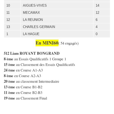
10
AIGUES-VIVES
14
11
MECAMAX
12
12
LA REUNION
6
13
CHARLES GERMAIN
4
1
LA HAGUE
0
En MINI60
( 54 engagés)
512 Liam ROYANT BONGRAND
8 ème
au Essais Qualificatifs 1 Groupe 1
15 ème
au Classement des Essais Qualificatifs
24 ème
en Course A1-A3
8 ème
en Course A2-A3
20 ème
au classement Intermediaire
13 ème
en Course B1-B2
11 ème
en Course B2-B3
19 ème
au Classement Final