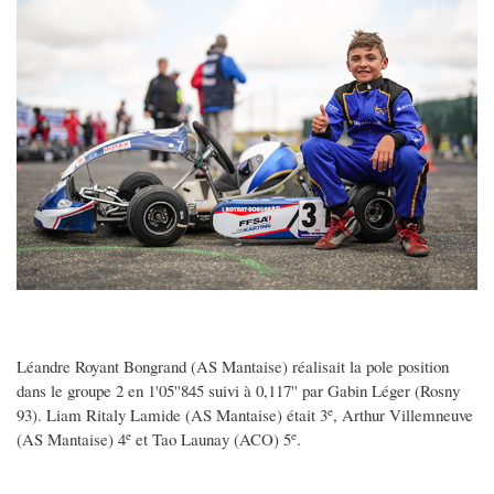
Léandre Royant Bongrand (AS Mantaise) réalisait la pole position
dans le groupe 2 en 1'05''845 suivi à 0,117'' par Gabin Léger (Rosny
e
93). Liam Ritaly Lamide (AS Mantaise) était 3
, Arthur Villemneuve
e
e
(AS Mantaise) 4
et Tao Launay (ACO) 5
.