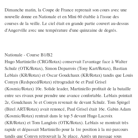
Dimanche matin, la Coupe de France reprenait son cours avec une
nouvelle donne en Nationale et en Mini 60 établie à l'issue des
courses de la veille. Le ciel était en grande partie couvert au-dessus
d'Angerville avec une température d'une quinzaine de degrés.
Nationale - Course B1/B2
Hugo Martiniello (CRG/Rotax) conservait l'avantage face à Walter
Schulz (OTK/Rotax), Simon Deparrois (Tony Kart/Rotax), Bastian
Leblais (KR/Rotax) et Oscar Goudchaux (KR/Rotax) tandis que Louis
Comyn (Redspeed/Rotax) rétrogradait 6e et Paul Grisel
(Kosmic/Rotax) 10e. Solide leader, Martiniello profitait de la bataille
entre ses rivaux pour prendre une avance confortable. Leblais pointait
2e, Goudchaux 3e et Comyn revenait 4e devant Schulz. Tom Spirgel
(Birel ART/Rotax) avait renoncé, Paul Grisel était 16e. Gabin Adam
(Kosmic/Rotax) rentrait dans le top 5 devant Hugo Lacroix
(KR/Rotax) et Tom Langlois (OTK/Rotax). Leblais se montrait très
rapide et dépassait Martiniello pour la 1re position à la mi-parcours
tandis que Comyn retrouvait la 3e place. Après un passage sous