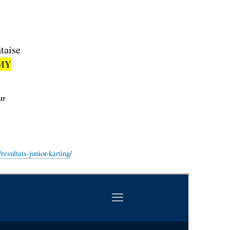
taise
MY
ur
esultats-junior-karting
/