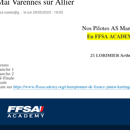
ai Varennes sur Allier
lles.masle@g…
le
lun 29/05/2023 - 19:03
Nos Pilotes AS Man
En FFSA ACADE
25 LORIMIER Arth
hrono
anche 1
anche 2
é-Finale
nale
https://www.ffsaacademy.org/championnat-de-france-junior-karting/r
tats sur