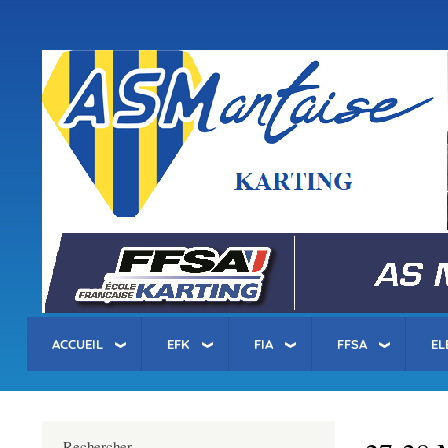
Menu
du
compte
asm-karting.fr
de
l'utilisateur
ACCUEIL
EFK
FIA
FFSA
EL
Rechercher