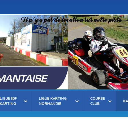
Aller
au
contenu
principal
LIGUE IDF
LIGUE KARTING
COURSE
K
KARTING
NORMANDIE
CLUB