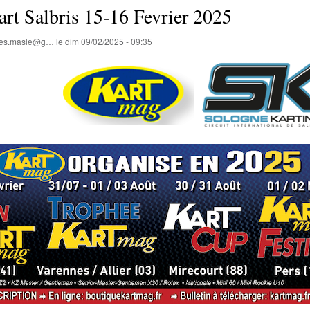
rt Salbris 15-16 Fevrier 2025
lles.masle@g…
le
dim 09/02/2025 - 09:35