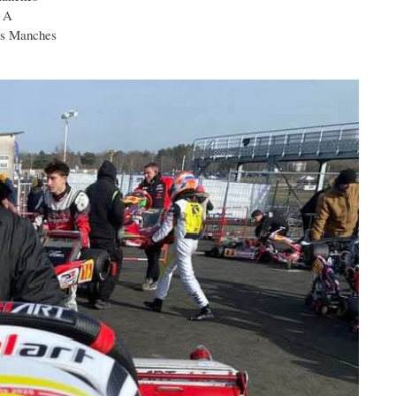
e A
ers Manches