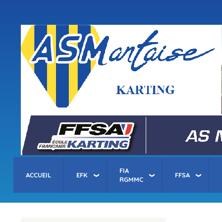
Menu
du
compte
asm-karting.fr
de
l'utilisateur
FIA
ACCUEIL
EFK
FFSA
RGMMC