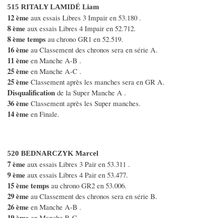
515 RITALY LAMIDÉ Liam
12 ème
aux essais Libres 3 Impair en 53.180 .
8 ème
aux essais Libres 4 Impair en 52.712.
8 ème temps
au chrono GR1 en 52.519.
16 ème
au Classement des chronos sera en série A.
11 ème
en Manche A-B .
25 ème
en Manche A-C .
25 ème
Classement après les manches sera en GR A.
Disqualification
de la Super Manche A .
36 ème
Classement après les Super manches.
14 ème
en Finale.
520 BEDNARCZYK Marcel
7 ème
aux essais Libres 3 Pair en 53.311 .
9 ème
aux essais Libres 4 Pair en 53.477.
15 ème temps
au chrono GR2 en 53.006.
29 ème
au Classement des chronos sera en série B.
26 ème
en Manche A-B .
19 ème
en Manche B-C .