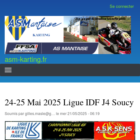
Aller
Se connecter
Menu
au
du
contenu
compte
asm-karting.fr
de
principal
l'utilisateur
asm-karting.fr
24-25 Mai 2025 Ligue IDF J4 Soucy
Soumis par
gilles.masle@g…
le
mer 21/05/2025 - 06:19