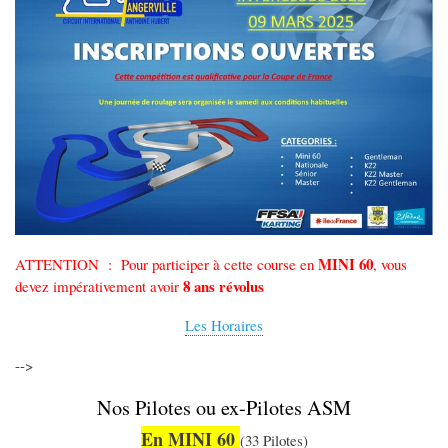
MINI 60
ATTENTION : Pour participer à cette course en
, vous
8 ans révolus
devez impérativement avoir
Les Horaires
-->
Nos Pilotes ou ex-Pilotes ASM
En MINI 60
(33 Pilotes)