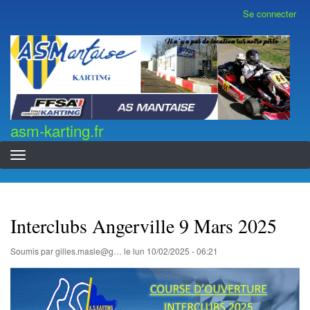
Aller
Se connecter
Menu
au
du
contenu
compte
asm-karting.fr
de
principal
l'utilisateur
asm-karting.fr
Interclubs Angerville 9 Mars 2025
Soumis par
gilles.masle@g…
le
lun 10/02/2025 - 06:21