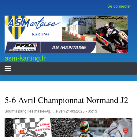
Aller
Se connecter
Menu
au
du
contenu
compte
asm-karting.fr
de
principal
l'utilisateur
asm-karting.fr
5-6 Avril Championnat Normand J2
Soumis par
gilles.masle@g…
le
ven 21/03/2025 - 05:13