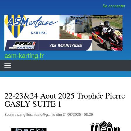
Aller
Se connecter
Menu
au
du
contenu
compte
asm-karting.fr
de
principal
l'utilisateur
asm-karting.fr
22-23&24 Aout 2025 Trophée Pierre
GASLY SUITE 1
Soumis par
gilles.masle@g…
le
dim 31/08/2025 - 08:29
...................................