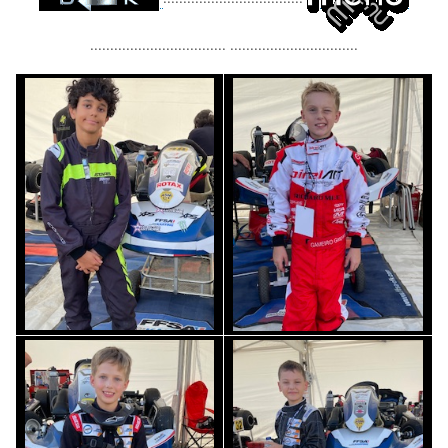
.................................. ................................