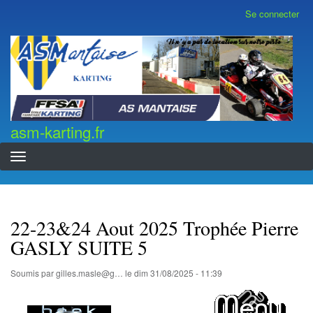
Aller
Se connecter
Menu
au
du
contenu
compte
asm-karting.fr
de
principal
l'utilisateur
asm-karting.fr
22-23&24 Aout 2025 Trophée Pierre
GASLY SUITE 5
Soumis par
gilles.masle@g…
le
dim 31/08/2025 - 11:39
...................................