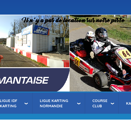
Aller
au
contenu
principal
LIGUE IDF
LIGUE KARTING
COURSE
K
KARTING
NORMANDIE
CLUB