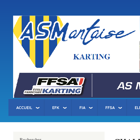
Menu
du
compte
asm-karting.fr
de
l'utilisateur
ACCUEIL
EFK
FIA
FFSA
EL
Rechercher