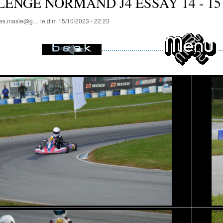
ENGE NORMAND J4 ESSAY 14 - 15 Oct
lles.masle@g…
le
dim 15/10/2023 - 22:23
...............................
..