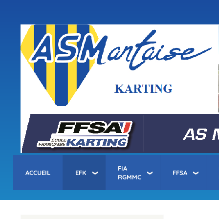
Menu
du
compte
asm-karting.fr
de
l'utilisateur
FIA
ACCUEIL
EFK
FFSA
RGMMC