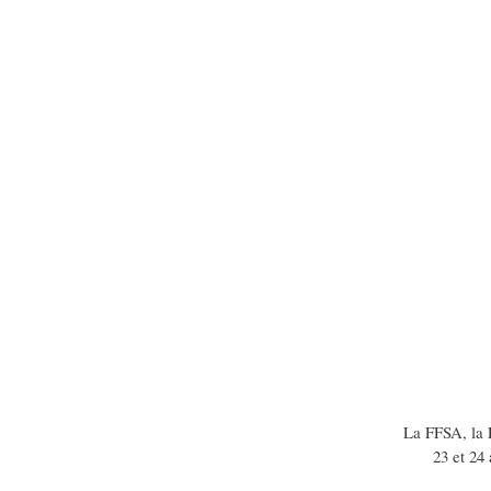
La FFSA, la 
23 et 24