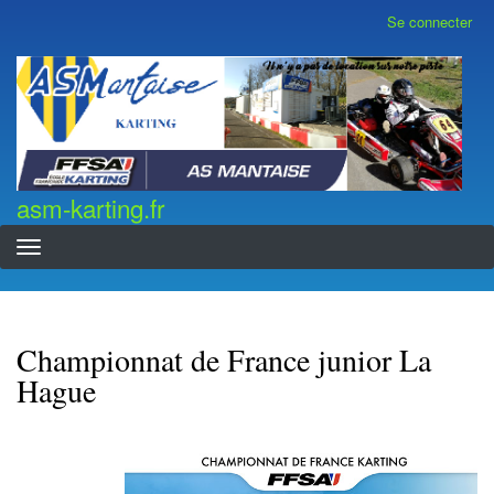
Aller
Se connecter
Menu
au
du
contenu
compte
asm-karting.fr
de
principal
l'utilisateur
asm-karting.fr
Championnat de France junior La
Hague